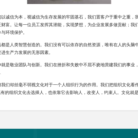
们以诚信为本，视诚信为生存发展的牢固基石，我们置客户于重中之重，
正财富。让每一位员工发挥其潜能，实现梦想，为企业发展多做贡献；我
参与环境保护。
品都是人类智慧创造的。我们没有可以依存的自然资源，唯有在人的头脑
促进生产力发展的无形因素。
神就是敬业团队与创新。我们在挫折和失败中不屈不挠地营建我们的事业
…
但我们却丝毫不弱视文化对于一个人组织行为的作用。我们把组织文化看
既有的组织文化去选择人，也依靠它去影响人，改变人，约束人。文化就